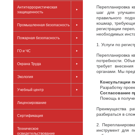
Перепланировка к
Антитеррористическая
защищенность
шаг для улучшен
правильного подх
кошмар, требующий
Промышленная безопасность
регистрации переп
необходимых инста
Пожарная безопасность
1. Услуги по реги
ГО и ЧС
Перепланировка кв
потребности. Объе
Охрана Труда
требует внесения
органами. Мы пред
Экология
Консультации по
Разработку проект
Учебный центр
Согласование про
Помощь в получен
Лицензирование
Преимущества раб
разбираться в сло
Сертификация
2. Перепланировк
Техническое
инструмент для п
освидетельствование