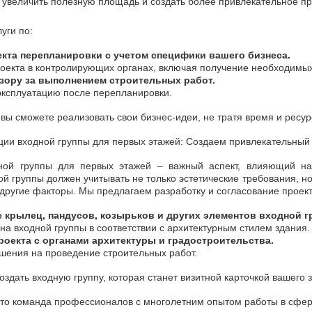
 увеличить полезную площадь и создать более привлекательное пр
уги по:
кта перепланировки с учетом специфики вашего бизнеса.
екта в контролирующих органах, включая получение необходимы
ору за выполнением строительных работ.
ксплуатацию после перепланировки.
ы сможете реализовать свои бизнес-идеи, не тратя время и ресу
ации входной группы для первых этажей: Создаем привлекательны
ной группы для первых этажей – важный аспект, влияющий на
ой группы должен учитывать не только эстетические требования, 
 другие факторы. Мы предлагаем разработку и согласование проек
крылец, пандусов, козырьков и других элементов входной г
а входной группы в соответствии с архитектурным стилем здания.
оекта с органами архитектуры и градостроительства.
ения на проведение строительных работ.
здать входную группу, которая станет визитной карточкой вашего 
то команда профессионалов с многолетним опытом работы в сфер