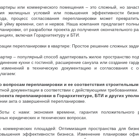
вартиры или коммерческого помещения – это сложный, но зача
ия жилищных условий или повышения эффективности бизне
ода, процесс согласования перепланировки может превратит
 уйму времени, сил и нервов. Наша компания предлагает полный
ланировки, от разработки проекта до получения окончательного р
нциях, включая Горархитектуру и БТИ.
страции перепланировки в квартире: Простое решение сложных зада
артир – популярный способ адаптировать жилое пространство по
динение кухни с гостиной, расширение санузла или создание гард
 изменений в техническую документацию и согласования с с
лагаем:
 вопросам перепланировки и ее соответствия строительным
ной документации в соответствии с действующими требованиями.
екта перепланировки в Горархитектуре, БТИ и других уполн
ии акта о завершенной перепланировке.
оты с нами: экономия времени, гарантия положительного ре
жных юридических и технических вопросах.
а коммерческих площадей: Оптимизация пространства для биз
овышения эффективности бизнеса. Изменение планировки офис