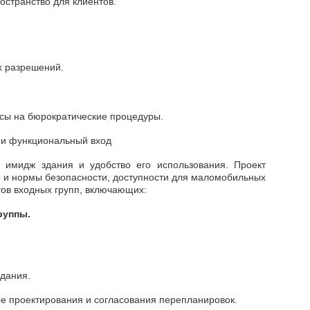
остранство для клиентов.
х разрешений.
рсы на бюрократические процедуры.
й и функциональный вход
 имидж здания и удобство его использования. Проект
но и нормы безопасности, доступности для маломобильных
тов входных групп, включающих:
руппы.
здания.
е проектирования и согласования перепланировок.