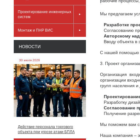
рабочие процессы,
Проектирование инженерных
Мы предлагаем усл
систем
Разработке прое
Согласованию про
Монтаж и ПНР ВИС
Авторскому надз
Вводу объекта в э
НОВОСТИ
С нашей помощью в
30 июля 2026
3. Проект организ
Организация вход
организации входн
групп населения и
Проектирование 
Разработку дизайн
Согласование пр
Получение разреш
Мы поможем вам со
Действие персонала торгового
объекта при угрозе атаки БПЛА
Наша компания – э