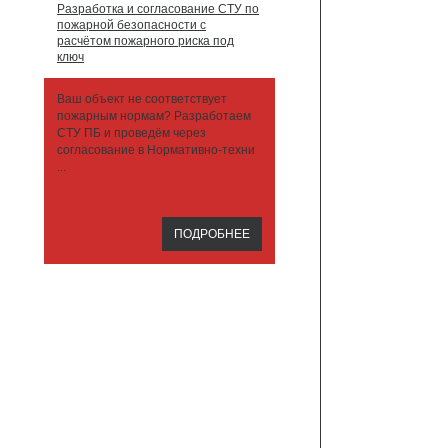
Разработка и согласование СТУ по
пожарной безопасности с
расчётом пожарного риска под
ключ
Ваш объект не соответствует
пожарным нормам? Разработаем
СТУ ПБ и проведём через
согласование в Нормативно-техни
...
ПОДРОБНЕЕ