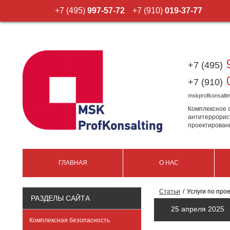
+7 (495)
997-57-72
+7 (910)
019-37-77
9
+7 (495)
0
+7 (910)
mskprofkonsalt
Комплексное 
антитеррорис
проектирован
ГЛАВНАЯ
О НАС
Статьи
Услуги по про
РАЗДЕЛЫ САЙТА
25 апреля 2025
Комплексная безопасность