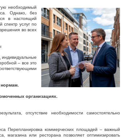
стую необходимый
са. Однако, без
ься в настоящий
 спектр услуг по
азрешения во всех
ч
д индивидуальные
еробной – все это
оответствующими
 нормам.
омоченных организациях.
зультата, отсутствие необходимости самостоятельно
неса Перепланировка коммерческих площадей – важный
а, магазина или ресторана позволяет оптимизировать