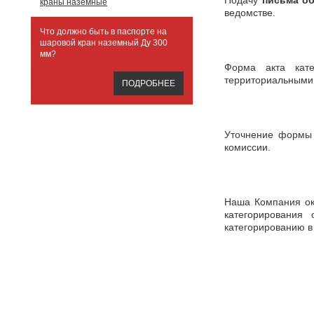
Подачу
письма об
краны наземные
ведомстве.
Что должно быть в паспорте на
шаровой кран наземный Ду 300
мм?
Форма акта кате
территориальными
ПОДРОБНЕЕ
Уточнение формы 
комиссии.
Наша Компания ока
категорирования
категорированию в