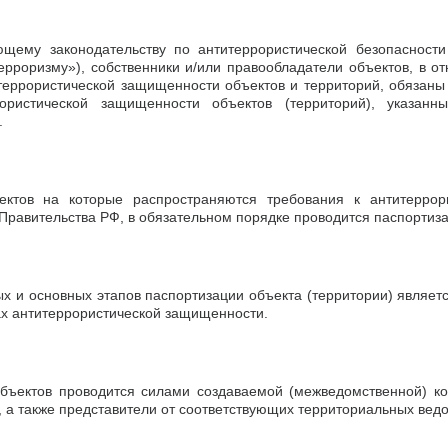
ющему законодательству по антитеррористической безопасност
ерроризму»), собственники и/или правообладатели объектов, в 
террористической защищенности объектов и территорий, обязаны
ристической защищенности объектов (территорий), указанны
.
ктов на которые распространяются требования к антитеррор
равительства РФ, в обязательном порядке проводится паспортизац
х и основных этапов паспортизации объекта (территории) являет
ах антитеррористической защищенности.
бъектов проводится силами создаваемой (межведомственной) ко
, а также представители от соответствующих территориальных вед