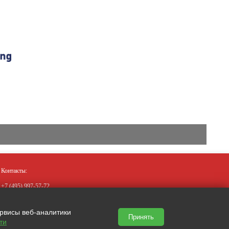
Контакты:
+7 (495)
997-57-72
+7 (910)
019-37-77
mskprofkonsalting@yandex.ru
ервисы веб-аналитики
Принять
ти