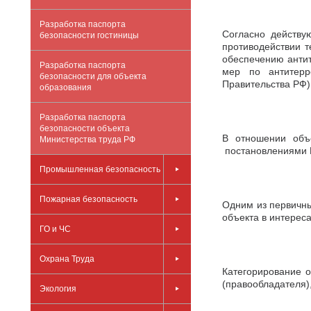
Разработка паспорта
Согласно действу
безопасности гостиницы
противодействии т
обеспечению анти
Разработка паспорта
мер по антитерро
безопасности для объекта
Правительства РФ)
образования
Разработка паспорта
безопасности объекта
В отношении объе
Министерства труда РФ
постановлениями П
Промышленная безопасность
Пожарная безопасность
Одним из первичны
объекта в интерес
ГО и ЧС
Охрана Труда
Категорирование о
(правообладателя)
Экология