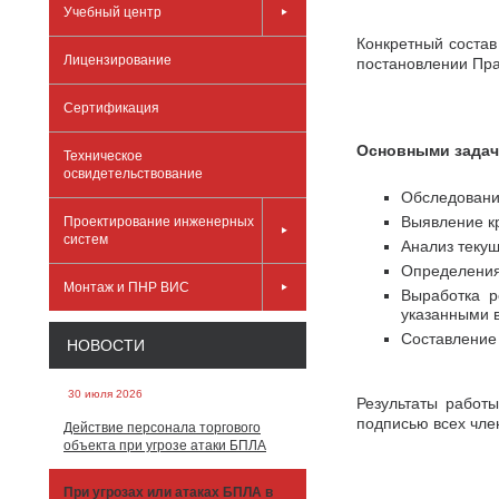
Учебный центр
Конкретный состав
Лицензирование
постановлении Пра
Сертификация
Основными задач
Техническое
освидетельствование
Обследовани
Выявление кр
Проектирование инженерных
систем
Анализ теку
Определения
Монтаж и ПНР ВИС
Выработка р
указанными 
Составление 
НОВОСТИ
30 июля 2026
Результаты работ
подписью всех чле
Действие персонала торгового
объекта при угрозе атаки БПЛА
При угрозах или атаках БПЛА в