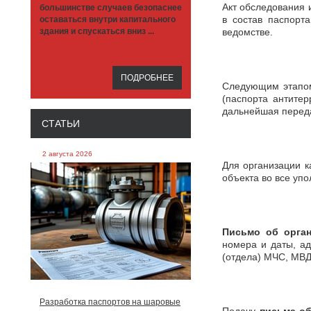
Акт обследования 
большинстве случаев безопаснее
в состав паспорт
оставаться внутри капитального
здания и спускаться вниз ...
ведомстве.
ПОДРОБНЕЕ
Следующим этапом 
(паспорта антите
дальнейшая переда
СТАТЬИ
2 августа 2026
Для организации к
объекта во все уп
Письмо об орган
номера и даты, ад
(отдела) МЧС, МВД
Разработка паспортов на шаровые