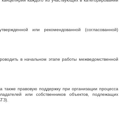
 канцелярии каждого из участвующих в категорировании
вержденной или рекомендованной (согласованной)
роводить в начальном этапе работы межведомственной
 а также правовую поддержку при организации процесса
ладателей или собственников объектов, подлежащих
ТЗ).