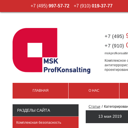
+7 (495)
997-57-72
+7 (910)
019-37-77
9
+7 (495)
0
+7 (910)
mskprofkonsalt
Комплексное 
антитеррорис
проектирован
ГЛАВНАЯ
О НАС
Статьи
Категорирова
РАЗДЕЛЫ САЙТА
13 мая 2019
Комплексная безопасность