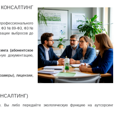
 КОНСАЛТИНГ
профессионального
, ФЗ № 89-ФЗ, ФЗ №
изации выбросов до
синга (абонентское
ную документацию,
 замеры), лицензии,
ОНСАЛТИНГ)
и. Вы либо передаёте экологическую функцию на аутсорсинг