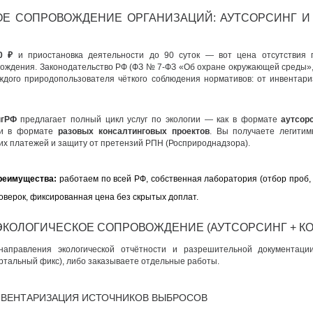
ОЕ СОПРОВОЖДЕНИЕ ОРГАНИЗАЦИЙ: АУТСОРСИНГ И
0 ₽
и приостановка деятельности до 90 суток — вот цена отсутствия 
овождения. Законодательство РФ (ФЗ № 7-ФЗ «Об охране окружающей среды»
аждого природопользователя чёткого соблюдения нормативов: от инвентар
нгРФ
предлагает полный цикл услуг по экологии — как в формате
аутсор
 и в формате
разовых консалтинговых проектов
. Вы получаете легитим
их платежей и защиту от претензий РПН (Росприроднадзора).
реимущества:
работаем по всей РФ, собственная лаборатория (отбор проб,
верок, фиксированная цена без скрытых доплат.
 ЭКОЛОГИЧЕСКОЕ СОПРОВОЖДЕНИЕ (АУТСОРСИНГ + К
аправления экологической отчётности и разрешительной документаци
ртальный фикс), либо заказываете отдельные работы.
ВЕНТАРИЗАЦИЯ ИСТОЧНИКОВ ВЫБРОСОВ