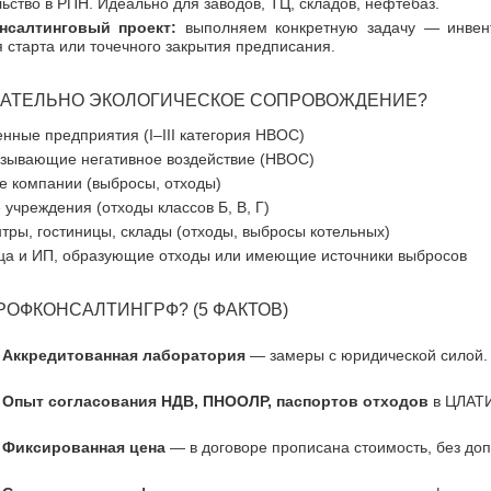
ьство в РПН. Идеально для заводов, ТЦ, складов, нефтебаз.
нсалтинговый проект:
выполняем конкретную задачу — инвент
 старта или точечного закрытия предписания.
ЗАТЕЛЬНО ЭКОЛОГИЧЕСКОЕ СОПРОВОЖДЕНИЕ?
нные предприятия (I–III категория НВОС)
азывающие негативное воздействие (НВОС)
е компании (выбросы, отходы)
учреждения (отходы классов Б, В, Г)
тры, гостиницы, склады (отходы, выбросы котельных)
а и ИП, образующие отходы или имеющие источники выбросов
РОФКОНСАЛТИНГРФ? (5 ФАКТОВ)
Аккредитованная лаборатория
— замеры с юридической силой.
Опыт согласования НДВ, ПНООЛР, паспортов отходов
в ЦЛАТИ
Фиксированная цена
— в договоре прописана стоимость, без доп