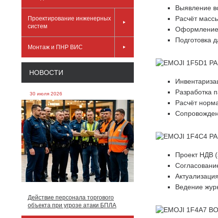
Выявление в
Расчёт масс
Проектирование инженерных
систем
Оформление 
Подготовка д
Монтаж и ПНР ВИС
РА
НОВОСТИ
Инвентариза
Разработка п
30 июля 2026
Расчёт норм
Сопровожден
РА
Проект НДВ 
Согласовани
Актуализаци
Ведение жур
Действие персонала торгового
объекта при угрозе атаки БПЛА
ВО