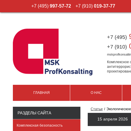
+7 (495)
997-57-72
+7 (910)
019-37-77
9
+7 (495)
0
+7 (910)
mskprofkonsalt
Комплексное 
антитеррорис
проектирован
ГЛАВНАЯ
О НАС
Статьи
Экологическое
РАЗДЕЛЫ САЙТА
15 апреля 2026
Комплексная безопасность