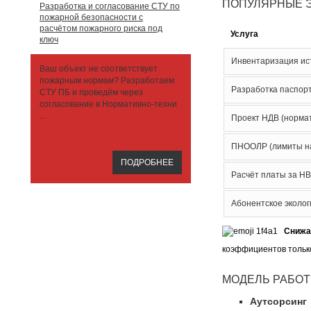
ПОПУЛЯРНЫЕ Э
Разработка и согласование СТУ по
пожарной безопасности с
расчётом пожарного риска под
Услуга
ключ
Инвентаризация ист
Ваш объект не соответствует
пожарным нормам? Разработаем
Разработка паспорт
СТУ ПБ и проведём через
согласование в Нормативно-техни
...
Проект НДВ (норма
ПНООЛР (лимиты на
ПОДРОБНЕЕ
Расчёт платы за НВ
Абонентское эколог
Снижа
коэффициентов только
МОДЕЛЬ РАБОТ
Аутсорсинг