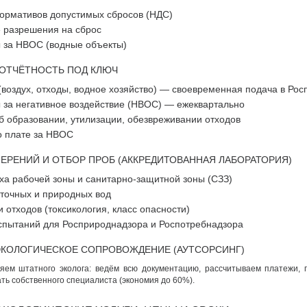
нормативов допустимых сбросов (НДС)
разрешения на сброс
ы за НВОС (водные объекты)
ОТЧЁТНОСТЬ ПОД КЛЮЧ
воздух, отходы, водное хозяйство) — своевременная подача в Ро
 за негативное воздействие (НВОС) — ежеквартально
б образовании, утилизации, обезвреживании отходов
о плате за НВОС
ЕРЕНИЙ И ОТБОР ПРОБ (АККРЕДИТОВАННАЯ ЛАБОРАТОРИЯ)
ха рабочей зоны и санитарно-защитной зоны (СЗЗ)
сточных и природных вод
и отходов (токсикология, класс опасности)
спытаний для Росприроднадзора и Роспотребнадзора
ЭКОЛОГИЧЕСКОЕ СОПРОВОЖДЕНИЕ (АУТСОРСИНГ)
ем штатного эколога: ведём всю документацию, рассчитываем платежи, п
ть собственного специалиста (экономия до 60%).