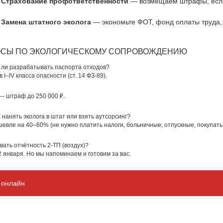
Страхование профответственности
— возмещаем штрафы, если
Замена штатного эколога
— экономьте ФОТ, фонд оплаты труда,
ОСЫ ПО ЭКОЛОГИЧЕСКОМУ СОПРОВОЖДЕНИЮ
 ли разрабатывать паспорта отходов?
 I–IV класса опасности (ст. 14 ФЗ-89).
— штраф до 250 000 ₽.
 нанять эколога в штат или взять аутсорсинг?
шевле на 40–60% (не нужно платить налоги, больничные, отпускные, покупать
авать отчётность 2-ТП (воздух)?
 января. Но мы напоминаем и готовим за вас.
и онлайн