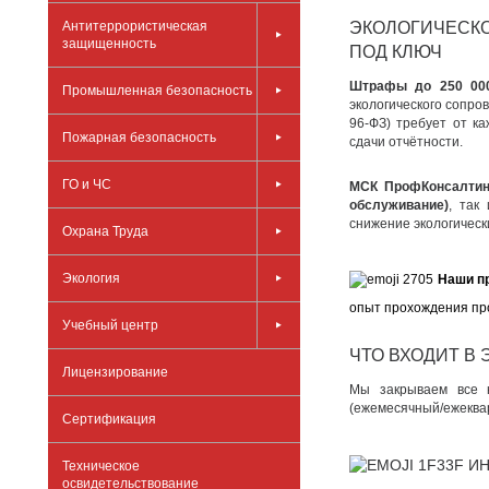
Антитеррористическая
ЭКОЛОГИЧЕСК
защищенность
ПОД КЛЮЧ
Штрафы до 250 00
Промышленная безопасность
экологического сопр
96-ФЗ) требует от к
Пожарная безопасность
сдачи отчётности.
ГО и ЧС
МСК ПрофКонсалти
обслуживание)
, так
снижение экологическ
Охрана Труда
Экология
Наши п
опыт прохождения про
Учебный центр
ЧТО ВХОДИТ В
Лицензирование
Мы закрываем все н
(ежемесячный/ежеква
Сертификация
ИН
Техническое
освидетельствование