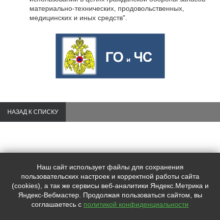
материально-технических, продовольственных,
медицинских и иных средств".
НАЗАД К СПИСКУ
Наш сайт использует файлы для сохранения
Контакты:
пользовательских настроек и корректной работы сайта
+7 (495)
997-57-72
(cookies), а так же сервисы веб-аналитики Яндекс.Метрика и
+7 (910)
019-37-77
Яндекс-Вебмастер. Продолжая пользоваться сайтом, вы
mskprofkonsalting@yandex.ru
соглашаетесь с
политикой конфиденциальности
Адрес: