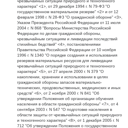
чрезвычайных ситуаций природного и техногенного
характера" <1>, от 29 декабря 1994 г. N 79-ФЗ "О
государственном материальном резерве" <2> и от 12
февраля 1998 г. N 28-ФЗ "О гражданской обороне" <3>,
Указом Президента Российской Федерации от 11 июля
2004 г. N 868 "Вопросы Министерства Российской
Федерации по делам гражданской обороны,
чрезвычайным ситуациям и ликвидации последствий
стихийных бедствий" <4>, постановлениями
Правительства Российской Федерации от 10 ноября
1996 г. N 1340 "О порядке создания и использования
резервов материальных ресурсов для ликвидации
чрезвычайных ситуаций природного и техногенного
характера" <5>, от 27 апреля 2000 г. N 379 "О
накоплении, хранении и использовании в целях
гражданской обороны запасов материально-
технических, продовольственных, медицинских и иных
средств" <6>, от 2 ноября 2000 г. N 841 "Об
утверждении Положения об организации обучения
населения в области гражданской обороны" <7>, от 4
сентября 2003 г. N 547 "О подготовке населения в
области защиты от чрезвычайных ситуаций природного
и техногенного характера" <8>, от 1 декабря 2005 г. N
712 "Об утверждении Положения о государственном