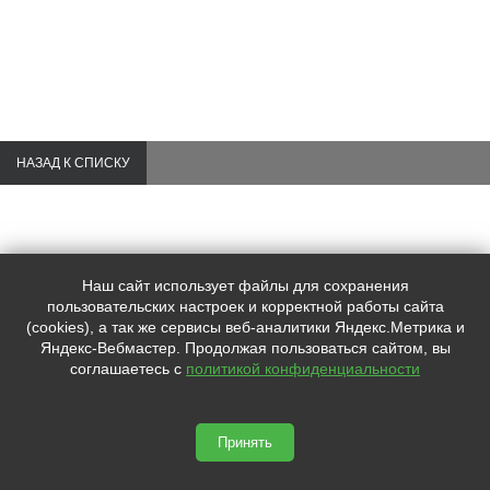
НАЗАД К СПИСКУ
Наш сайт использует файлы для сохранения
Контакты:
пользовательских настроек и корректной работы сайта
+7 (495)
997-57-72
(cookies), а так же сервисы веб-аналитики Яндекс.Метрика и
+7 (910)
019-37-77
Яндекс-Вебмастер. Продолжая пользоваться сайтом, вы
mskprofkonsalting@yandex.ru
соглашаетесь с
политикой конфиденциальности
Адрес:
Россия, Москва, 12-я Парковая д. 7
Принять
mskprofkonsalting.ru © 2026