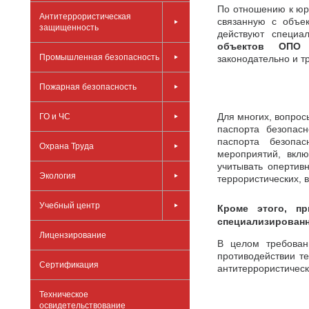
По отношению к юр
Антитеррористическая
связанную с объе
защищенность
действуют специ
объектов ОПО (
Промышленная безопасность
законодательно и т
Пожарная безопасность
Для многих, вопрос
ГО и ЧС
паспорта безопас
паспорта безопа
Охрана Труда
мероприятий, вкл
учитывать опертив
Экология
террористических, 
Учебный центр
Кроме этого, пр
специализированн
Лицензирование
В целом требован
противодействии т
Сертификация
антитеррористическ
Техническое
освидетельствование