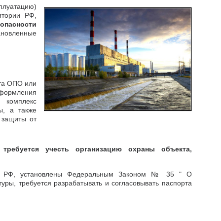
плуатацию)
итории РФ,
зопасности
овленные
кта ОПО или
оформления
 комплекс
ы, а также
 защиты от
 требуется учесть организацию охраны объекта,
 в РФ, установлены Федеральным Законом № 35 " О
уры, требуется разрабатывать и согласовывать паспорта