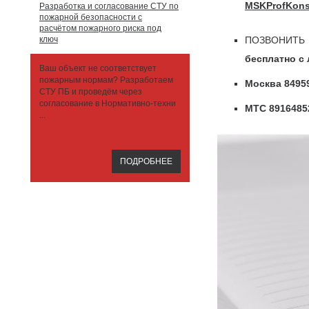
MSKProfKons
Разработка и согласование СТУ по
пожарной безопасности с
расчётом пожарного риска под
ключ
ПОЗВОНИТЬ
бесплатно с
Ваш объект не соответствует
пожарным нормам? Разработаем
Москва 8495
СТУ ПБ и проведём через
согласование в Нормативно-техни
МТС 8916485
...
ПОДРОБНЕЕ