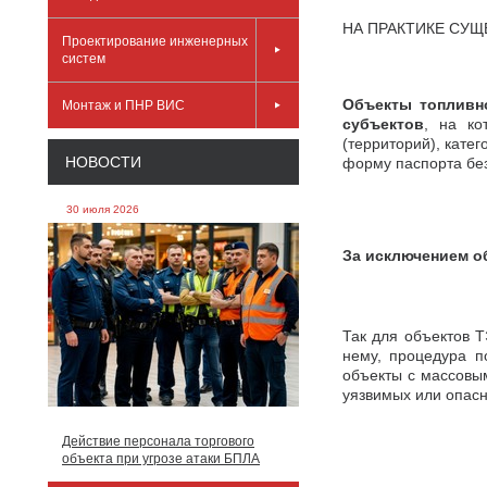
НА ПРАКТИКЕ СУ
Проектирование инженерных
систем
Объекты топливно
Монтаж и ПНР ВИС
субъектов
, на ко
(территорий), кате
НОВОСТИ
форму паспорта без
30 июля 2026
За исключением о
Так для объектов 
нему, процедура п
объекты с массовы
уязвимых или опасны
Действие персонала торгового
объекта при угрозе атаки БПЛА