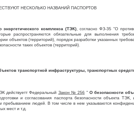
ЩЕСТВУЮТ НЕСКОЛЬКО НАЗВАНИЙ ПАСПОРТОВ
 энэргетического комплекса (ТЭК)
, согласно ФЗ-35 "О проти
торые распространяются обязательные для выполнения требо
гории объектов (территорий), порядок разработки указанных требов
опасности таких объектов (территорий).
бъектов транспортной инфраструктуры, транспортных средств
ТЭК действуетт Федеральный
Закон № 256
"
О
безопасности объ
одготовки и согласования паспорта безопасности объекта ТЭК,
м пребыванием людей. В том числе в нем указываются конфиденц
х мест и т.д.