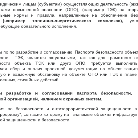
идическим лицам (субъектам) осуществляющих деятельность (экс
ктами повышенной опасности (ОПО), (например ТЭК) на терр
альные нормы и правила, направленные на обеспечение
бе
например топливно-энергетического комплекса),
устан
ребующие обязательного исполнения.
ы по по разработке и согласованию Паспорта безопасности объе
ности ТЭК, является актуальными, так как для грамотного 
сности объекта ТЭК или друго ОПО, требуется выполнить
ючая сбор и анализ проектной документации на объект защит
ную и возможную обстановку на объекте ОПО или ТЭК в плане
военных, стихийных действий.
и разработке и согласовании паспорта безопасности,
ой организацией, наличием охранных систем.
ия по безопасности и антитеррористической защищенности
ерроризму", согласно которому на значимые объекты инфраструкт
ой защищенности и безопасности.