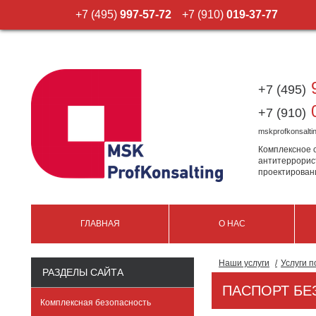
+7 (495)
997-57-72
+7 (910)
019-37-77
9
+7 (495)
0
+7 (910)
mskprofkonsalt
Комплексное 
антитеррорис
проектирован
ГЛАВНАЯ
О НАС
Наши услуги
Услуги 
РАЗДЕЛЫ САЙТА
ПАСПОРТ БЕ
Комплексная безопасность