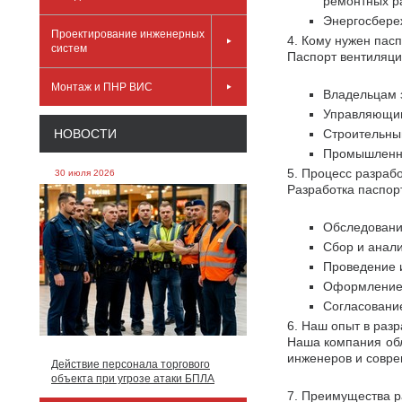
ремонтных ра
Энергосбере
Проектирование инженерных
4. Кому нужен пас
систем
Паспорт вентиляц
Монтаж и ПНР ВИС
Владельцам 
Управляющи
НОВОСТИ
Строительны
Промышленн
5. Процесс разраб
30 июля 2026
Разработка паспор
Обследовани
Сбор и анали
Проведение 
Оформление 
Согласование
6. Наш опыт в раз
Наша компания обл
инженеров и совре
Действие персонала торгового
объекта при угрозе атаки БПЛА
7. Преимущества р