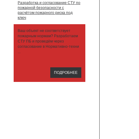
Разработка и согласование СТУ по
пожарной безопасности с
расчётом пожарного риска под
ключ
Ваш объект не соответствует
пожарным нормам? Разработаем
СТУ ПБ и проведём через
согласование в Нормативно-техни
...
ПОДРОБНЕЕ