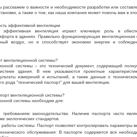
ы расскажем о важности и необходимости разработки или составл
ановки, а также о том, как наша компания может помочь вам в это
ость эффективной вентиляции
 эффективная вентиляция играют ключевую роль в обеспе
мфорта в зданиях. Правильно функционирующая вентиляционная 
нный воздух, но и способствует экономии энергии и соблюд
орт вентиляционной системы?
ионной системы – это технический документ, содержащий пол
системе здания. В нем указываются проектные характеристи
зультаты измерений и испытаний, а также данные о техническо
го рода "технический паспорт" для вашей вентиляции.
спорт вентиляционной системы?
онной системы необходим для:
я требованиям законодательства: Наличие паспорта часто явл
кже экологических стандартов.
 работы системы: Паспорт позволяет контролировать параметры ве
ехнического обслуживания: В паспорте содержится вся необхо