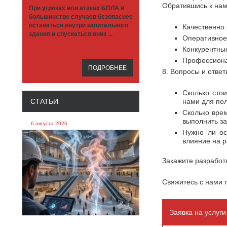
Обратившись к нам
При угрозах или атаках БПЛА в
большинстве случаев безопаснее
оставаться внутри капитального
Качественно
здания и спускаться вниз ...
Оперативное
Конкурентны
Профессиона
ПОДРОБНЕЕ
8. Вопросы и ответ
Сколько сто
СТАТЬИ
нами для пол
Сколько врем
выполнить за
6 августа 2026
Нужно ли ос
влияние на р
Закажите разработ
Свяжитесь с нами 
Заявка на услуг