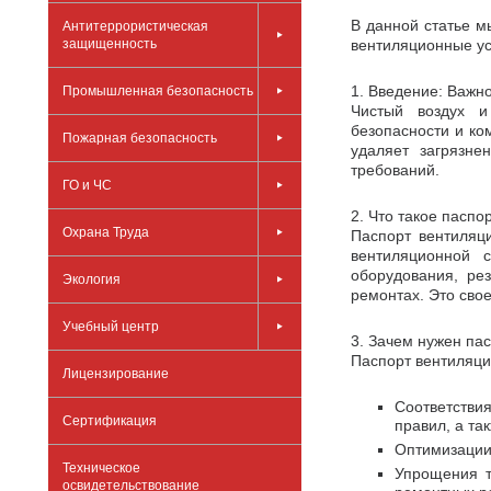
В данной статье м
Антитеррористическая
защищенность
вентиляционные уст
1. Введение: Важн
Промышленная безопасность
Чистый воздух и
безопасности и ко
Пожарная безопасность
удаляет загрязне
требований.
ГО и ЧС
2. Что такое пасп
Охрана Труда
Паспорт вентиляц
вентиляционной 
оборудования, ре
Экология
ремонтах. Это свое
Учебный центр
3. Зачем нужен па
Паспорт вентиляци
Лицензирование
Соответстви
Сертификация
правил, а та
Оптимизации
Техническое
Упрощения т
освидетельствование