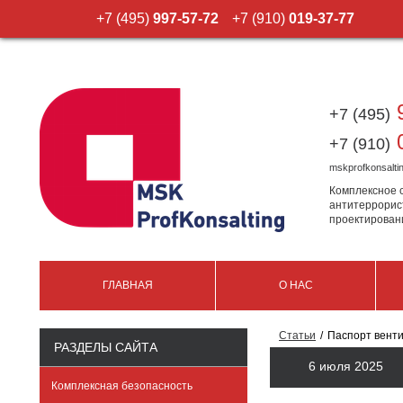
+7 (495)
997-57-72
+7 (910)
019-37-77
9
+7 (495)
0
+7 (910)
mskprofkonsalt
Комплексное 
антитеррорис
проектирован
ГЛАВНАЯ
О НАС
Статьи
Паспорт вент
РАЗДЕЛЫ САЙТА
6 июля 2025
Комплексная безопасность