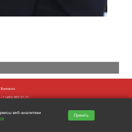
Контакты:
+7 (495)
997-57-72
+7 (910)
019-37-77
mskprofkonsalting@yandex.ru
ервисы веб-аналитики
Принять
ти