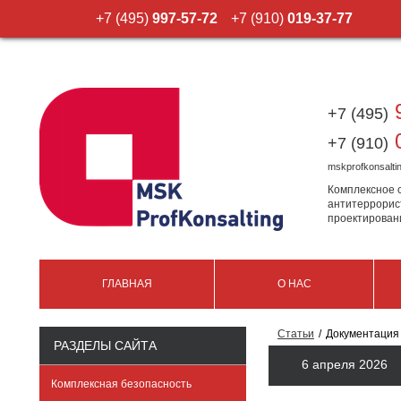
+7 (495)
997-57-72
+7 (910)
019-37-77
9
+7 (495)
0
+7 (910)
mskprofkonsalt
Комплексное 
антитеррорис
проектирован
ГЛАВНАЯ
О НАС
Статьи
Документация
РАЗДЕЛЫ САЙТА
6 апреля 2026
Комплексная безопасность