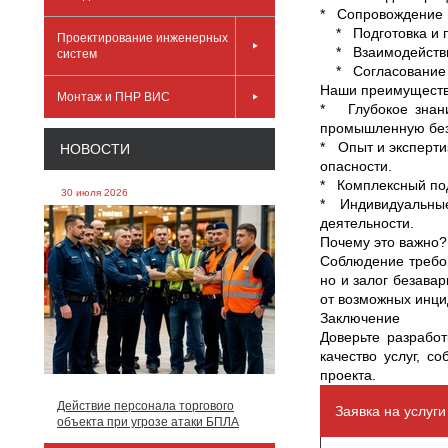
* Сопровождение и
* Подготовка и п
Проектирование инженерных
* Взаимодействие
систем
* Согласование р
Наши преимущест
Монтаж и ПНР ВИС
* Глубокое знани
промышленную без
* Опыт и эксперти
НОВОСТИ
опасности.
* Комплексный под
30 июля 2026
* Индивидуальные
деятельности.
Почему это важно?
Соблюдение требо
но и залог безава
от возможных инци
Заключение
Доверьте разрабо
качество услуг, с
проекта.
Действие персонала торгового
Заявка на услуг
объекта при угрозе атаки БПЛА