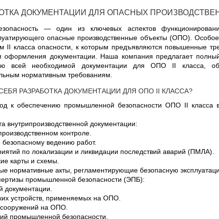
ОТКА ДОКУМЕНТАЦИИ ДЛЯ ОПАСНЫХ ПРОИЗВОДСТВЕН
зопасность — один из ключевых аспектов функционирован
плуатирующего опасные производственные объекты (ОПО). Особо
м II класса опасности, к которым предъявляются повышенные тр
 и оформления документации. Наша компания предлагает полны
ию всей необходимой документации для ОПО II класса, об
альным нормативным требованиям.
СЕБЯ РАЗРАБОТКА ДОКУМЕНТАЦИИ ДЛЯ ОПО II КЛАССА?
од к обеспечению промышленной безопасности ОПО II класса в
та внутрипроизводственной документации:
оизводственном контроле.
безопасному ведению работ.
тий по локализации и ликвидации последствий аварий (ПМЛА).
е карты и схемы.
 нормативные акты, регламентирующие безопасную эксплуатаци
пертизы промышленной безопасности (ЭПБ):
 документации.
х устройств, применяемых на ОПО.
сооружений на ОПО.
й промышленной безопасности.