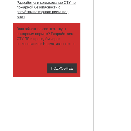
Разработка и согласование СТУ по
пожарной безопасности с
расчётом пожарного риска под
ключ
Ваш объект не соответствует
пожарным нормам? Разработаем
СТУ ПБ и проведём через
согласование в Нормативно-техни
...
ПОДРОБНЕЕ