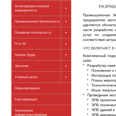
Антитеррористическая
РАЗРАБ
защищенность
Промышленная бе
предприятия, экс
Промышленная безопасность
уделяется объекта
части разработки
Пожарная безопасность
услуг по создан
соответствие акту
ГО и ЧС
ЧТО ВКЛЮЧАЕТ В 
Охрана Труда
Комплексный подх
себя:
* Разработку паке
Экология
* Положения о пр
* Инструкции по 
Учебный центр
* Планы мероприя
* Технологически
Лицензирование
* Иные локальные
* Проведение экс
Сертификация
* ЭПБ проектной
* ЭПБ технически
* ЭПБ зданий и 
Техническое
* ЭПБ деклараци
освидетельствование