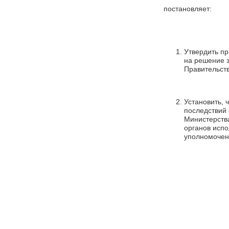
постановляет:
Утвердить пр
на решение з
Правительств
Установить,
последствий 
Министерств
органов испо
уполномоченн