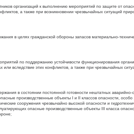
тников организаций к выполнению мероприятий по защите от опас
нфликтов, а также при возникновении чрезвычайных ситуаций приро
жания в целях гражданской обороны запасов материально-техниче
приятий по поддержанию устойчивости функционирования органи
х или вследствие этих конфликтов, а также при чрезвычайных ситу
ержания в состоянии постоянной готовности нештатных аварийно-
пасные производственные объекты I и II классов опасности, особ
нические сооружения чрезвычайно высокой опасности и гидротехнич
плуатирующих опасные производственные объекты III класса опасно
ороне;