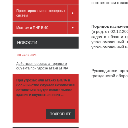
соответствии с за
Проектирование инженерных
систем
Порядок назначен
Монтаж и ПНР ВИС
(в ред. от 02.12.
задач в области 
уполномоченный 
НОВОСТИ
уполномоченный на
30 июля 2026
Действие персонала торгового
объекта при угрозе атаки БПЛА
Руководители орг
гражданской оборо
При угрозах или атаках БПЛА в
большинстве случаев безопаснее
оставаться внутри капитального
здания и спускаться вниз ...
ПОДРОБНЕЕ