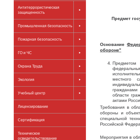
Антитеррористическая
защищенность
Предмет гос
Промышленная безопасность
Пожарная безопасность
Основание
Федер
обороне"
ГО и ЧС
Предметом 
Охрана Труда
федеральн
исполнител
местного с
Экология
индивидуаль
гражданами 
Учебный центр
области гра
актами Росс
Лицензирование
Требования в обл
обороны и объект
специальной техн
Сертификация
Российской Федера
Техническое
Мероприятия в обл
освидетельствование