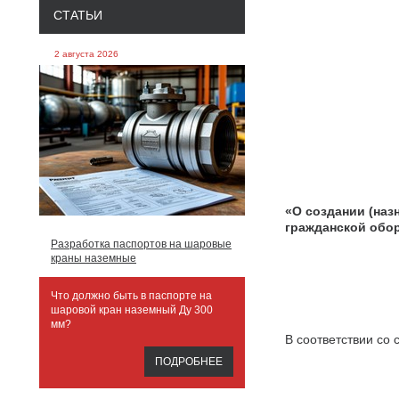
СТАТЬИ
2 августа 2026
«О создании (наз
гражданской обо
Разработка паспортов на шаровые
краны наземные
Что должно быть в паспорте на
шаровой кран наземный Ду 300
мм?
В соответствии со
ПОДРОБНЕЕ