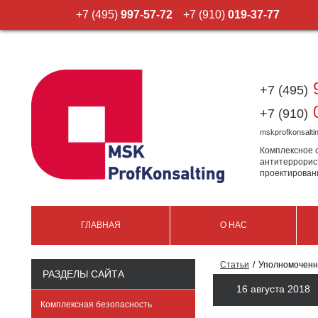
+7 (495)
997-57-72
+7 (910)
019-37-77
9
+7 (495)
0
+7 (910)
mskprofkonsalt
Комплексное 
антитеррорис
проектирован
ГЛАВНАЯ
О НАС
Статьи
Уполномоченн
РАЗДЕЛЫ САЙТА
16 августа 2018
Комплексная безопасность