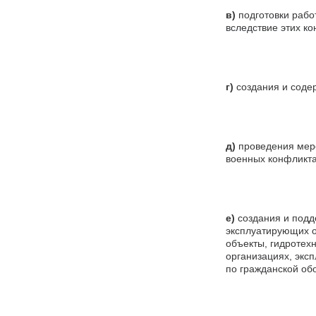
в)
подготовки рабо
вследствие этих ко
г)
создания и содер
д)
проведения меро
военных конфликта
е)
создания и подд
эксплуатирующих о
объекты, гидротех
организациях, экс
по гражданской об