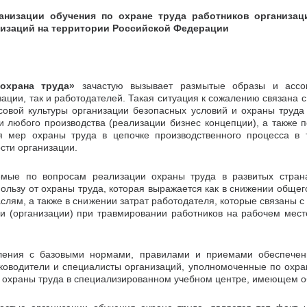
анизации обучения по охране труда работников организац
низаций на территории Российской Федерации
охрана труда»
зачастую вызывает размытые образы и ассо
ации, так и работодателей. Такая ситуация к сожалению связана с
овой культуры организации безопасных условий и охраны труда
и любого производства (реализации бизнес концепции), а также 
я мер охраны труда в цепочке производственного процесса в 
сти организации.
емые по вопросам реализации охраны труда в развитых стран
пользу от охраны труда, которая выражается как в снижении обще
аслям, а также в снижении затрат работодателя, которые связаны
 (организации) при травмировании работников на рабочем мест
ения с базовыми нормами, правилами и приемами обеспечени
ководители и специалисты организаций, уполномоченные по охран
 охраны труда в специализированном учебном центре, имеющем 