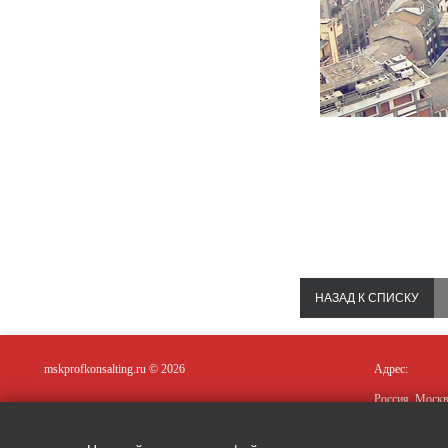
НАЗАД К СПИСКУ
mskprofkonsalting.ru © 2026
Адрес:
Россия, Москв