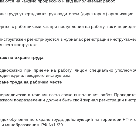
ваются на каждую профессию и вид выполняемых работ.
ане труда утверждаются руководителем (директором) организации.
ятся с работниками как при поступлении на работу, так и периодич
инструктажей регистрируются в журналах регистрации инструктаже
ившего инструктаж.
аж по охране труда
однократно при приеме на работу, лицом специально уполномо
один журнал вводного инструктажа.
ране труда на рабочем месте
периодически в течении всего срока выполнения работ. Проводит
каждом подразделении должен быть свой журнал регистрации инстр
ок обучения по охране труда, действующий на территори РФ и об
а и минобразования РФ №1 /29.