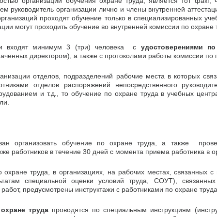
остью организации обучения охране труда, является тот факт, 
чем руководитель организации лично и члены внутренней аттеста
организаций проходят обучение только в специализированных учеб
ции могут проходить обучение во внутренней комиссии по охране т
ии входят минимум 3 (три) человека с
удостоверениями по
наченных директором), а также с протоколами работы комиссии по 
ганизации отделов, подразделений рабочие места в которых св
тниками отделов распоряжений непосредственного руководите
удованием и т.д., то обучение по охране труда в учебных центр
ли.
зан организовать обучение по охране труда, а также прове
акже работников в течение 30 дней с момента приема работника в 
 охране труда, в организациях, на рабочих местах, связанных 
ьтатам специальной оценки условий труда, СОУТ), связанных
работ, предусмотрены инструктажи с работниками по охране труда
 охране труда
проводятся по специальным инструкциям (инстру