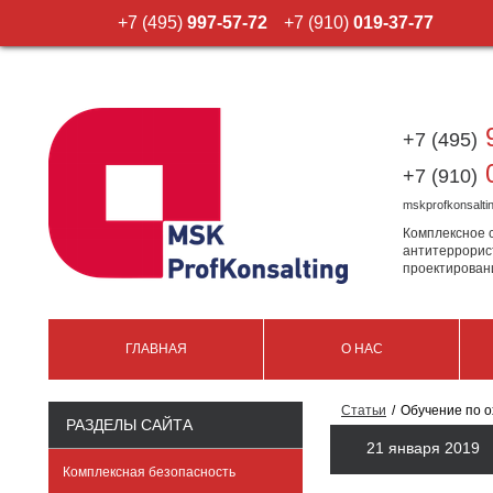
+7 (495)
997-57-72
+7 (910)
019-37-77
9
+7 (495)
0
+7 (910)
mskprofkonsalt
Комплексное 
антитеррорис
проектирован
ГЛАВНАЯ
О НАС
Статьи
Обучение по о
РАЗДЕЛЫ САЙТА
21 января 2019
Комплексная безопасность