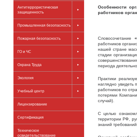
Особенности орг
Антитеррористическая
защищенность
работников орга
Промышленная безопасность
Словосочетание
«
Пожарная безопасность
работников организ
нашей стране масс
ГО и ЧС
стадии организаци
совершенствовани
Охрана Труда
периода деятельно
Экология
Практики реализу
наглядно увидеть 
работников по отр
Учебный центр
потерями Компании
случай).
Лицензирование
С целью ознакомл
Сертификация
территории РФ, ру
знаний требований
Техническое
освидетельствование