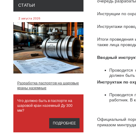
очередь разрабаты
СТАТЬИ
Инструкции по охр
2 августа 2026
Инструктажи провод
Итоги проведения 
также лица провод
Вводный инструкт
Проводится 
должен быть 
Инструктаж по ох
Разработка паспортов на шаровые
краны наземные
Проводится 
работник. В 
Что должно быть в паспорте на
шаровой кран наземный Ду 300
мм?
Официальный поряд
ПОДРОБНЕЕ
приказом минтруд