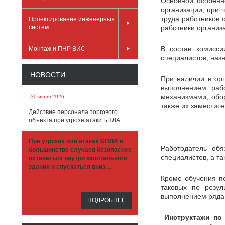
Основной особенн
организации, при 
труда работников 
Проектирование инженерных
систем
работники организа
В состав комисс
Монтаж и ПНР ВИС
специалистов, наз
НОВОСТИ
При наличии в ор
выполнением рабо
механизмами, обор
30 июля 2026
также их заместите
Действие персонала торгового
объекта при угрозе атаки БПЛА
При угрозах или атаках БПЛА в
Работодатель обя
большинстве случаев безопаснее
специалистов, а т
оставаться внутри капитального
здания и спускаться вниз ...
Кроме обучения по
таковых по резул
выполнением ряда 
ПОДРОБНЕЕ
Инструктажи по