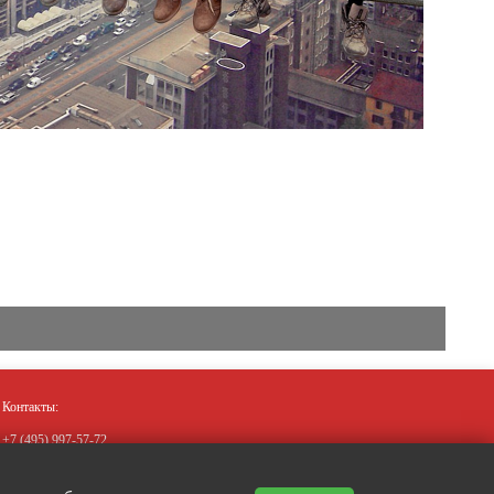
Контакты:
+7 (495)
997-57-72
+7 (910)
019-37-77
mskprofkonsalting@yandex.ru