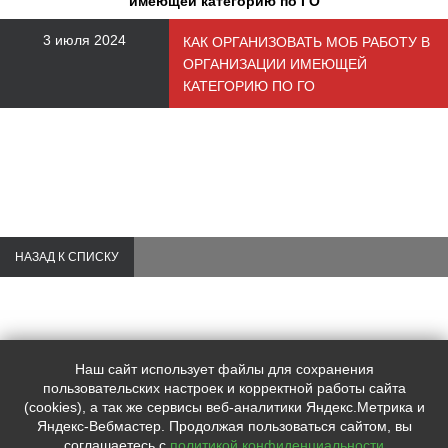
имеющей категорию по ГО
3 июля 2024
КАК ОРГАНИЗОВАТЬ МОБ РАБОТУ В
ОРГАНИЗАЦИИ ИМЕЮЩЕЙ
КАТЕГОРИЮ ПО ГО
НАЗАД К СПИСКУ
Наш сайт использует файлы для сохранения
Контакты:
пользовательских настроек и корректной работы сайта
+7 (495)
997-57-72
(cookies), а так же сервисы веб-аналитики Яндекс.Метрика и
+7 (910)
019-37-77
Яндекс-Вебмастер. Продолжая пользоваться сайтом, вы
mskprofkonsalting@yandex.ru
соглашаетесь с
политикой конфиденциальности